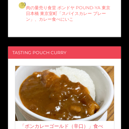
肉の量売り食堂 ポンドヤ POUND-YA 東京
日本橋 東京室町「スパイスカレー プレー
ン」、カレー食べにいこ
TASTING POUCH CURRY
「ボンカレーゴールド（辛口）」食べ