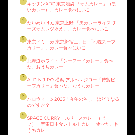
キッチンABC 東京池袋 「オムカレー」（黒
いカレー）、カレー食べにいこ
たいめいけん 東京上野 「黒カレーライス チ
ーズオムレツ添え」、カレー食べにいこ
東京ドミニカ 東京新宿三丁目 「札幌スープ
カリー」、カレー食べにいこ
北海道ホワイト「シーフードカレー」食べ
た。おうちカレー
ALPIN JIRO 横浜 アルペンジロー「特製ビ
ーフカリー」食べた。おうちカレー
ハロウィーン2023「今年の催し」はどうなる
のですか？
SPACE CURRY「スペースカレー（ビー
フ）」宇宙日本食レトルトカレー 食べた。お
うちカレー