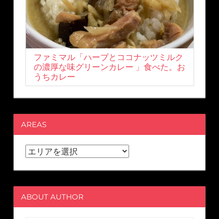
ファミマル「ハーブとココナッツミルク
の濃厚な味グリーンカレー 」食べた。お
うちカレー
AREAS
ABOUT AUTHOR