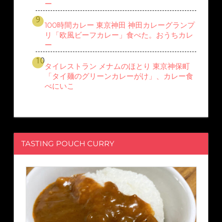
ー
100時間カレー 東京神田 神田カレーグランプ
リ「欧風ビーフカレー」食べた。おうちカレ
ー
タイレストラン メナムのほとり 東京神保町
「タイ麺のグリーンカレーがけ」、カレー食
べにいこ
TASTING POUCH CURRY