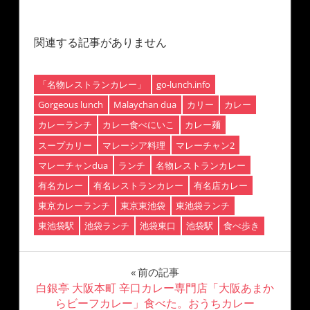
関連する記事がありません
「名物レストランカレー」
go-lunch.info
Gorgeous lunch
Malaychan dua
カリー
カレー
カレーランチ
カレー食べにいこ
カレー麺
スープカリー
マレーシア料理
マレーチャン2
マレーチャンdua
ランチ
名物レストランカレー
有名カレー
有名レストランカレー
有名店カレー
東京カレーランチ
東京東池袋
東池袋ランチ
東池袋駅
池袋ランチ
池袋東口
池袋駅
食べ歩き
前の記事
白銀亭 大阪本町 辛口カレー専門店「大阪あまか
らビーフカレー」食べた。おうちカレー