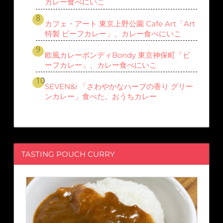
カレー食べにいこ
カフェ・アート 東京上野公園 Cafe Art「Art
特製 ビーフカレー」、カレー食べにいこ
欧風カレーボンディBondy 東京神保町「ビ
ーフカレー」、カレー食べにいこ
SEVEN&i 「さわやかなハーブの香り グリー
ンカレー」食べた。おうちカレー
TASTING POUCH CURRY