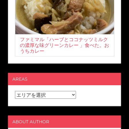
ファミマル「ハーブとココナッツミルク
の濃厚な味グリーンカレー 」食べた。お
うちカレー
AREAS
ABOUT AUTHOR