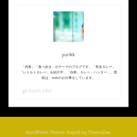
yurikk
「内食」「食べ歩き」がテーマのブログです。「有名カレー」
「レトルトカレー」を紹介中。「自称、カレー・ハンター」。普
段は、webのお仕事をしています。
go-lunch.info/
WordPress Theme: Napoli by ThemeZee.