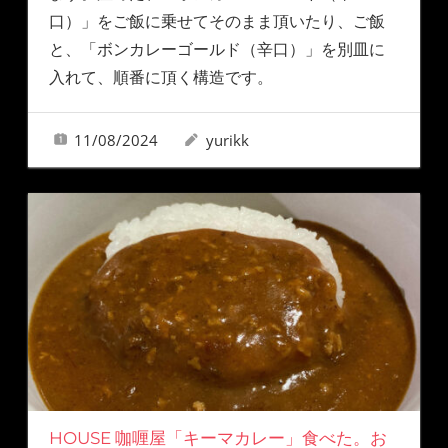
口）」をご飯に乗せてそのまま頂いたり、ご飯
と、「ボンカレーゴールド（辛口）」を別皿に
入れて、順番に頂く構造です。
11/08/2024
yurikk
HOUSE 咖喱屋「キーマカレー」食べた。お