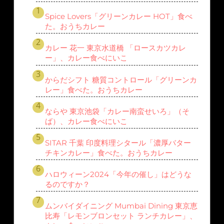
Spice Lovers「グリーンカレー HOT」食べ
た。おうちカレー
カレー 花一 東京水道橋 「ロースカツカレ
ー」、カレー食べにいこ
からだシフト 糖質コントロール「グリーンカ
レー」食べた。おうちカレー
ならや 東京池袋「カレー南蛮せいろ」（そ
ば）、カレー食べにいこ
SITAR 千葉 印度料理シタール「濃厚バター
チキンカレー」食べた。おうちカレー
ハロウィーン2024「今年の催し」はどうな
るのですか？
ムンバイダイニング Mumbai Dining 東京恵
比寿「レモンブロンセット ランチカレー」、