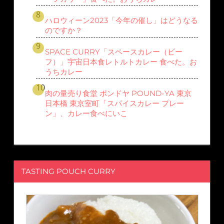
ハロウィーン2023「今年の催し」はどうなる
のですか？
SPACE CURRY「スペースカレー（ビー
フ）」宇宙日本食レトルトカレー 食べた。お
うちカレー
肉の量売り食堂 ポンドヤ POUND-YA 東京
日本橋 東京室町「スパイスカレー プレー
ン」、カレー食べにいこ
TASTING POUCH CURRY