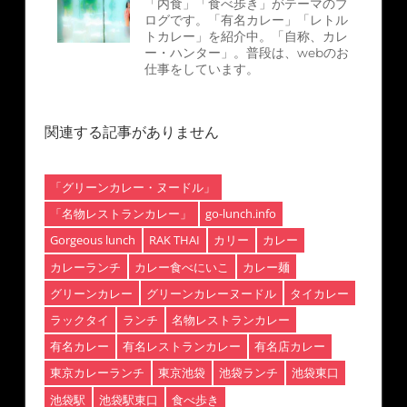
「内食」「食べ歩き」がテーマのブ
ログです。「有名カレー」「レトル
トカレー」を紹介中。「自称、カレ
ー・ハンター」。普段は、webのお
仕事をしています。
関連する記事がありません
「グリーンカレー・ヌードル」
「名物レストランカレー」
go-lunch.info
Gorgeous lunch
RAK THAI
カリー
カレー
カレーランチ
カレー食べにいこ
カレー麺
グリーンカレー
グリーンカレーヌードル
タイカレー
ラックタイ
ランチ
名物レストランカレー
有名カレー
有名レストランカレー
有名店カレー
東京カレーランチ
東京池袋
池袋ランチ
池袋東口
池袋駅
池袋駅東口
食べ歩き