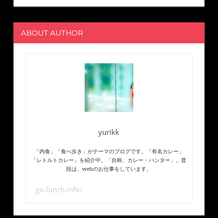
ABOUT AUTHOR
yurikk
「内食」「食べ歩き」がテーマのブログです。「有名カレー」
「レトルトカレー」を紹介中。「自称、カレー・ハンター」。普
段は、webのお仕事をしています。
go-lunch.info/