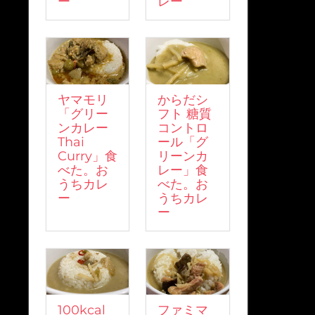
ー
レー
ヤマモリ
からだシ
「グリー
フト 糖質
ンカレー
コントロ
Thai
ール「グ
Curry」食
リーンカ
べた。お
レー」食
うちカレ
べた。お
ー
うちカレ
ー
100kcal
ファミマ