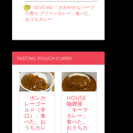
SEVEN&i 「さわやかなハーブ
の香り グリーンカレー」食べた。
おうちカレー
TASTING POUCH CURRY
「ボンカ
HOUSE
レーゴー
咖喱屋
ルド（辛
「キーマ
口）」食
カレー」
べた。お
食べた。
うちカレ
おうちカ