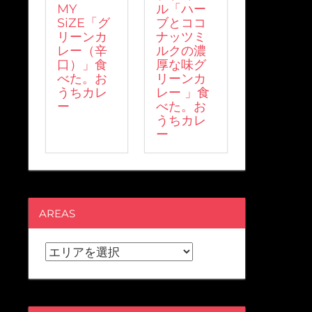
MY
ル「ハー
SiZE「グ
ブとココ
リーンカ
ナッツミ
レー（辛
ルクの濃
口）」食
厚な味グ
べた。お
リーンカ
うちカレ
レー 」食
ー
べた。お
うちカレ
ー
AREAS