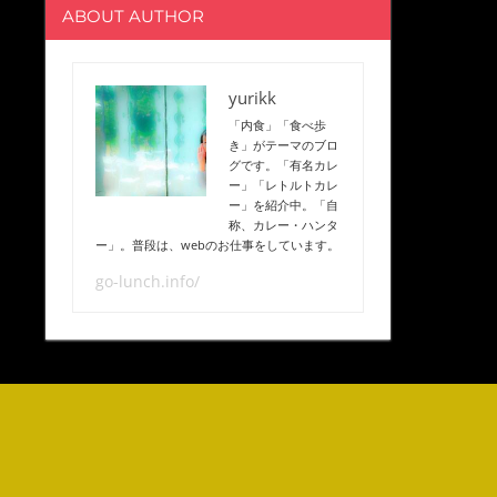
ABOUT AUTHOR
yurikk
「内食」「食べ歩
き」がテーマのブロ
グです。「有名カレ
ー」「レトルトカレ
ー」を紹介中。「自
称、カレー・ハンタ
ー」。普段は、webのお仕事をしています。
go-lunch.info/