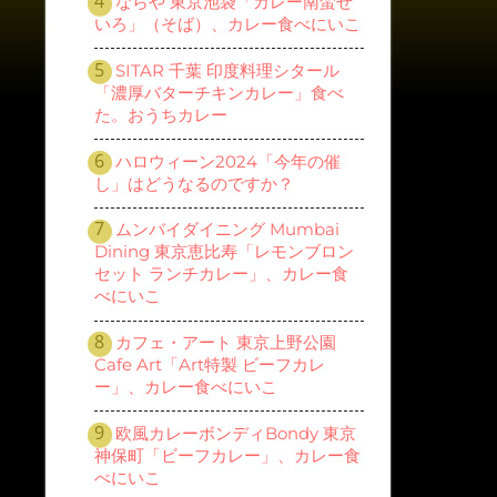
ならや 東京池袋「カレー南蛮せ
いろ」（そば）、カレー食べにいこ
SITAR 千葉 印度料理シタール
「濃厚バターチキンカレー」食べ
た。おうちカレー
ハロウィーン2024「今年の催
し」はどうなるのですか？
ムンバイダイニング Mumbai
Dining 東京恵比寿「レモンブロン
セット ランチカレー」、カレー食
べにいこ
カフェ・アート 東京上野公園
Cafe Art「Art特製 ビーフカレ
ー」、カレー食べにいこ
欧風カレーボンディBondy 東京
神保町「ビーフカレー」、カレー食
べにいこ