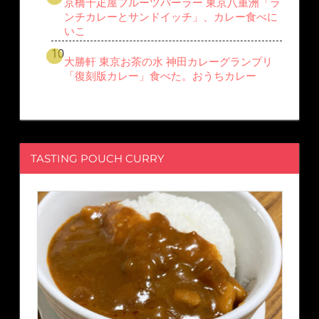
京橋千疋屋フルーツパーラー 東京八重洲「ラ
ンチカレーとサンドイッチ」、カレー食べに
いこ
大勝軒 東京お茶の水 神田カレーグランプリ
「復刻版カレー」食べた。おうちカレー
TASTING POUCH CURRY