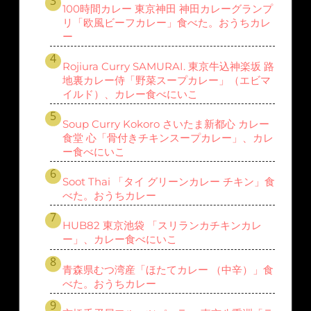
100時間カレー 東京神田 神田カレーグランプ
リ「欧風ビーフカレー」食べた。おうちカレ
ー
Rojiura Curry SAMURAI. 東京牛込神楽坂 路
地裏カレー侍「野菜スープカレー」（エビマ
イルド）、カレー食べにいこ
Soup Curry Kokoro さいたま新都心 カレー
食堂 心「骨付きチキンスープカレー」、カレ
ー食べにいこ
Soot Thai 「タイ グリーンカレー チキン」食
べた。おうちカレー
HUB82 東京池袋 「スリランカチキンカレ
ー」、カレー食べにいこ
青森県むつ湾産「ほたてカレー （中辛）」食
べた。おうちカレー