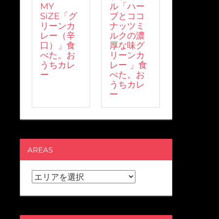
MY
ル「ハー
SiZE「グ
ブとココ
リーンカ
ナッツミ
レー（辛
ルクの濃
口）」食
厚な味グ
べた。お
リーンカ
うちカレ
レー 」食
ー
べた。お
うちカレ
ー
AREAS