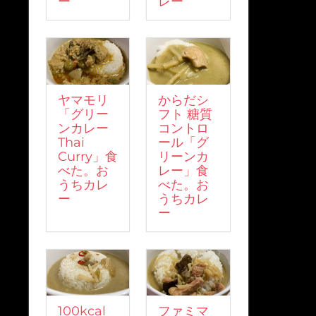
ー
レー
ヤマモリ
からだシ
「グリー
フト 糖質
ンカレー
コントロ
Thai
ール「グ
Curry」食
リーンカ
べた。お
レー」食
うちカレ
べた。お
ー
うちカレ
ー
100kcal
ファミマ