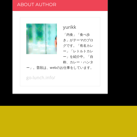
ABOUT AUTHOR
yurikk
「内食」「食べ歩
き」がテーマのブロ
グです。「有名カレ
ー」「レトルトカレ
ー」を紹介中。「自
称、カレー・ハンタ
ー」。普段は、webのお仕事をしています。
go-lunch.info/