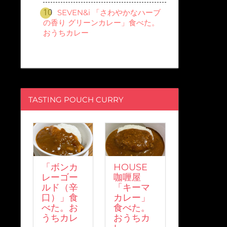
SEVEN&i 「さわやかなハーブ
の香り グリーンカレー」食べた。
おうちカレー
TASTING POUCH CURRY
「ボンカ
HOUSE
レーゴー
咖喱屋
ルド（辛
「キーマ
口）」食
カレー」
べた。お
食べた。
うちカレ
おうちカ