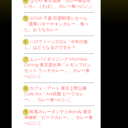
ならや 東京池袋「カレー南蛮せ
いろ」（そば）、カレー食べにいこ
SITAR 千葉 印度料理シタール
「濃厚バターチキンカレー」食べ
た。おうちカレー
ハロウィーン2024「今年の催
し」はどうなるのですか？
ムンバイダイニング Mumbai
Dining 東京恵比寿「レモンブロン
セット ランチカレー」、カレー食
べにいこ
カフェ・アート 東京上野公園
Cafe Art「Art特製 ビーフカレ
ー」、カレー食べにいこ
欧風カレーボンディBondy 東京
神保町「ビーフカレー」、カレー食
べにいこ