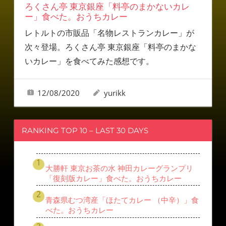
ろくさん亭 東京銀座「料亭のまかないカレ
ー」食べた。おうちカレー
レトルトの市販品「名物レストランカレー」が
次々登場。ろくさん亭 東京銀座「料亭のまかな
いカレー」を食べてみた感想です。
12/08/2020
yurikk
RANKING TOP 10 – LAST 30 DAYS
大勝軒 東京お茶の水 神田カレーグランプリ
「復刻版カレー」食べた。おうちカレー
青森県むつ湾産「ほたてカレー （中辛）」食
べた。おうちカレー