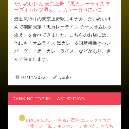
たいめいけん 東京上野 「黒カレーライス チ
ーズオムレツ添え」、カレー食べにいこ
最近流行りの東京上野駅エキナカ、たいめいけ
んで期間限定「黒カレーライス チーズオムレツ
添え」を食べてきました。こちらのお店には、
他にも「オムライス 黒カレー&国産粗挽きハン
バーグ」「黒・カレーライス」などがあり、選
んで注文します。
07/11/2022
yurikk
RANKING TOP 10 – LAST 30 DAYS
ERICK SOUTH 東京八重洲 エリックサウス
「南インド風 チキンカレー」食べた。おうち