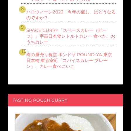
ハロウィーン2023「今年の催し」はどうなる
のですか？
SPACE CURRY「スペースカレー（ビー
フ）」宇宙日本食レトルトカレー 食べた。お
うちカレー
肉の量売り食堂 ポンドヤ POUND-YA 東京
日本橋 東京室町「スパイスカレー プレー
ン」、カレー食べにいこ
TASTING POUCH CURRY