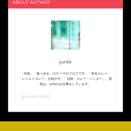
ABOUT AUTHOR
yurikk
「内食」「食べ歩き」がテーマのブログです。「有名カレー」
「レトルトカレー」を紹介中。「自称、カレー・ハンター」。普
段は、webのお仕事をしています。
go-lunch.info/