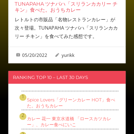
TUNAPAHA ツナパハ「スリランカカリー チ
キン」食べた。おうちカレー
レトルトの市販品「名物レストランカレー」が
次々登場。TUNAPAHA ツナパハ「スリランカカ
リー チキン」を食べてみた感想です。
05/20/2022
yurikk
RANKING TOP 10 – LAST 30 DAYS
Spice Lovers「グリーンカレー HOT」食べ
た。おうちカレー
カレー 花一 東京水道橋 「ロースカツカレ
ー」、カレー食べにいこ