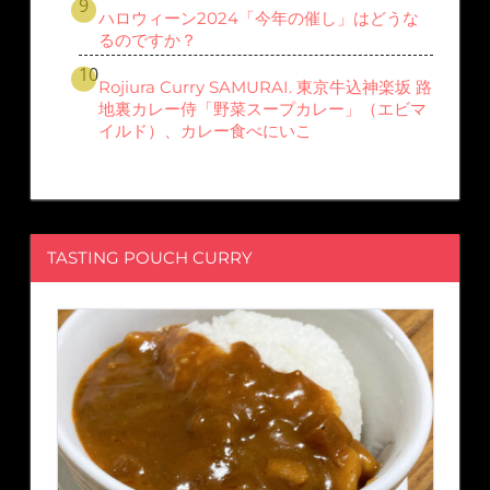
ハロウィーン2024「今年の催し」はどうな
るのですか？
Rojiura Curry SAMURAI. 東京牛込神楽坂 路
地裏カレー侍「野菜スープカレー」（エビマ
イルド）、カレー食べにいこ
TASTING POUCH CURRY