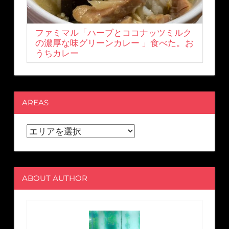
ファミマル「ハーブとココナッツミルク
の濃厚な味グリーンカレー 」食べた。お
うちカレー
AREAS
ABOUT AUTHOR