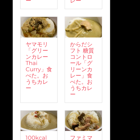
ー
レー
ヤマモリ
からだシ
「グリー
フト 糖質
ンカレー
コントロ
Thai
ール「グ
Curry」食
リーンカ
べた。お
レー」食
うちカレ
べた。お
ー
うちカレ
ー
100kcal
ファミマ