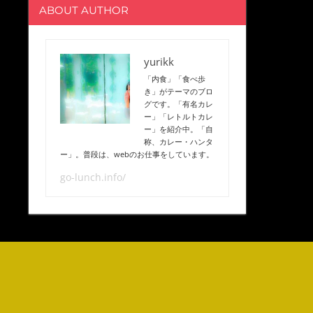
ABOUT AUTHOR
yurikk
「内食」「食べ歩
き」がテーマのブロ
グです。「有名カレ
ー」「レトルトカレ
ー」を紹介中。「自
称、カレー・ハンタ
ー」。普段は、webのお仕事をしています。
go-lunch.info/