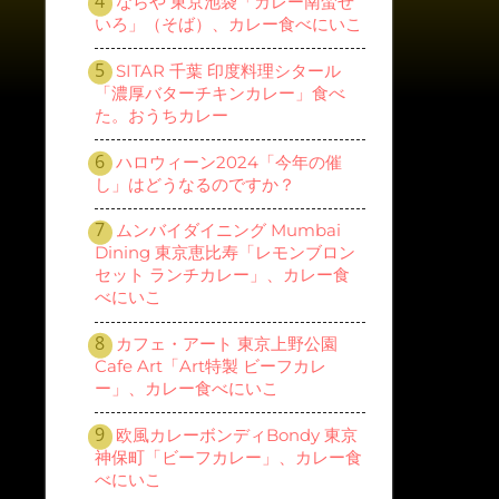
ならや 東京池袋「カレー南蛮せ
いろ」（そば）、カレー食べにいこ
SITAR 千葉 印度料理シタール
「濃厚バターチキンカレー」食べ
た。おうちカレー
ハロウィーン2024「今年の催
し」はどうなるのですか？
ムンバイダイニング Mumbai
Dining 東京恵比寿「レモンブロン
セット ランチカレー」、カレー食
べにいこ
カフェ・アート 東京上野公園
Cafe Art「Art特製 ビーフカレ
ー」、カレー食べにいこ
欧風カレーボンディBondy 東京
神保町「ビーフカレー」、カレー食
べにいこ