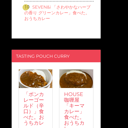
SEVEN&i 「さわやかなハーブ
の香り グリーンカレー」食べた。
おうちカレー
TASTING POUCH CURRY
「ボンカ
HOUSE
レーゴー
咖喱屋
ルド（辛
「キーマ
口）」食
カレー」
べた。お
食べた。
うちカレ
おうちカ