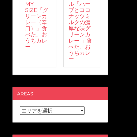
MY
ル「ハー
SiZE「グ
ブとココ
リーンカ
ナッツミ
レー（辛
ルクの濃
口）」食
厚な味グ
べた。お
リーンカ
うちカレ
レー 」食
ー
べた。お
うちカレ
ー
AREAS