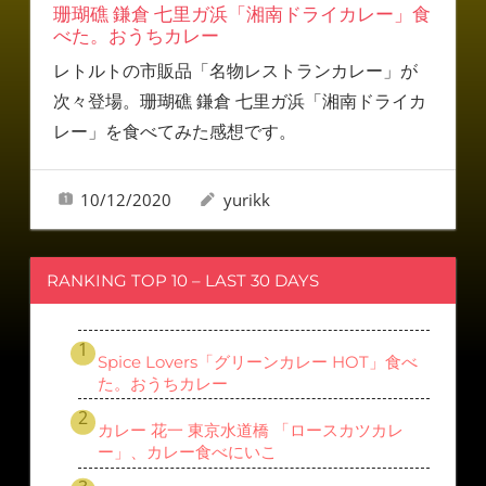
珊瑚礁 鎌倉 七里ガ浜「湘南ドライカレー」食
べた。おうちカレー
レトルトの市販品「名物レストランカレー」が
次々登場。珊瑚礁 鎌倉 七里ガ浜「湘南ドライカ
レー」を食べてみた感想です。
10/12/2020
yurikk
RANKING TOP 10 – LAST 30 DAYS
Spice Lovers「グリーンカレー HOT」食べ
た。おうちカレー
カレー 花一 東京水道橋 「ロースカツカレ
ー」、カレー食べにいこ