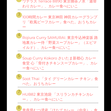
ワテラス Terrace 8890 東京御茶ノ水「週替
わりカレー」、カレー食べにいこ
100時間カレー 東京神田 神田カレーグランプ
リ「欧風ビーフカレー」食べた。おうちカレ
ー
Rojiura Curry SAMURAI. 東京牛込神楽坂 路
地裏カレー侍「野菜スープカレー」（エビマ
イルド）、カレー食べにいこ
Soup Curry Kokoro さいたま新都心 カレー
食堂 心「骨付きチキンスープカレー」、カレ
ー食べにいこ
Soot Thai 「タイ グリーンカレー チキン」食
べた。おうちカレー
HUB82 東京池袋 「スリランカチキンカレ
ー」、カレー食べにいこ
青森県むつ湾産「ほたてカレー （中辛）」食