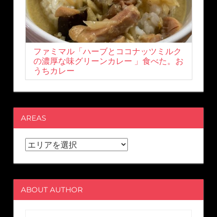
ファミマル「ハーブとココナッツミルク
の濃厚な味グリーンカレー 」食べた。お
うちカレー
AREAS
ABOUT AUTHOR