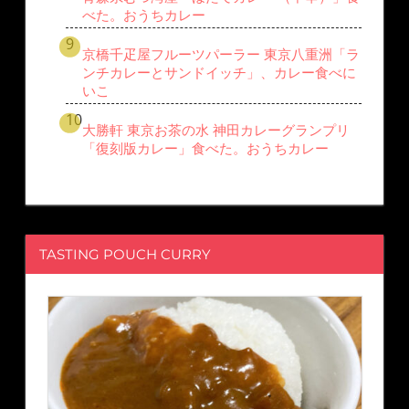
べた。おうちカレー
京橋千疋屋フルーツパーラー 東京八重洲「ラ
ンチカレーとサンドイッチ」、カレー食べに
いこ
大勝軒 東京お茶の水 神田カレーグランプリ
「復刻版カレー」食べた。おうちカレー
TASTING POUCH CURRY