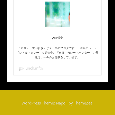
yurikk
「内食」「食べ歩き」がテーマのブログです。「有名カレー」
「レトルトカレー」を紹介中。「自称、カレー・ハンター」。普
段は、webのお仕事をしています。
go-lunch.info/
WordPress Theme: Napoli by ThemeZee.