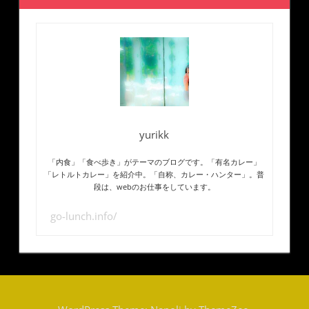
yurikk
「内食」「食べ歩き」がテーマのブログです。「有名カレー」
「レトルトカレー」を紹介中。「自称、カレー・ハンター」。普
段は、webのお仕事をしています。
go-lunch.info/