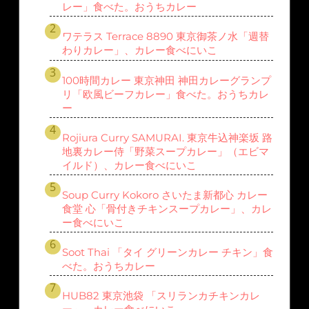
レー」食べた。おうちカレー
ワテラス Terrace 8890 東京御茶ノ水「週替
わりカレー」、カレー食べにいこ
100時間カレー 東京神田 神田カレーグランプ
リ「欧風ビーフカレー」食べた。おうちカレ
ー
Rojiura Curry SAMURAI. 東京牛込神楽坂 路
地裏カレー侍「野菜スープカレー」（エビマ
イルド）、カレー食べにいこ
Soup Curry Kokoro さいたま新都心 カレー
食堂 心「骨付きチキンスープカレー」、カレ
ー食べにいこ
Soot Thai 「タイ グリーンカレー チキン」食
べた。おうちカレー
HUB82 東京池袋 「スリランカチキンカレ