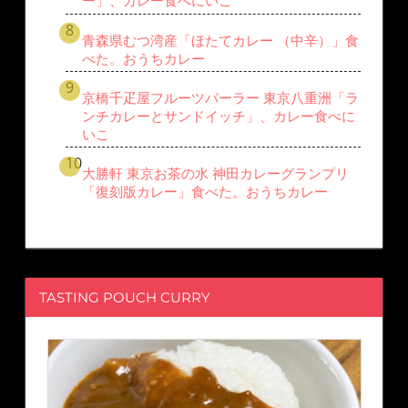
ー」、カレー食べにいこ
青森県むつ湾産「ほたてカレー （中辛）」食
べた。おうちカレー
京橋千疋屋フルーツパーラー 東京八重洲「ラ
ンチカレーとサンドイッチ」、カレー食べに
いこ
大勝軒 東京お茶の水 神田カレーグランプリ
「復刻版カレー」食べた。おうちカレー
TASTING POUCH CURRY