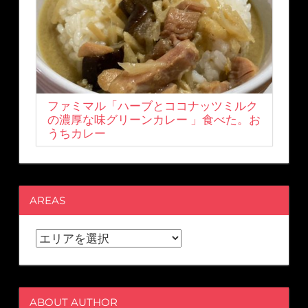
ファミマル「ハーブとココナッツミルク
の濃厚な味グリーンカレー 」食べた。お
うちカレー
AREAS
ABOUT AUTHOR