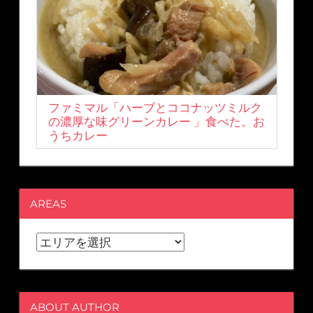
ファミマル「ハーブとココナッツミルク
の濃厚な味グリーンカレー 」食べた。お
うちカレー
AREAS
ABOUT AUTHOR