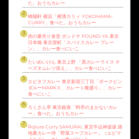
た。おうちカレー
崎陽軒 横浜「横濱カリィ YOKOHAMA-
CURRY」食べた。おうちカレー
肉の量売り食堂 ポンドヤ POUND-YA 東京
日本橋 東京室町「スパイスカレー プレー
ン」、カレー食べにいこ
たいめいけん 東京上野 「黒カレーライス チ
ーズオムレツ添え」、カレー食べにいこ
エピタフカレー 東京新宿三丁目「ポークビン
ダルーMARKⅡ、カレー１種盛り」、カレー
食べにいこ
ろくさん亭 東京銀座「料亭のまかないカレ
ー」食べた。おうちカレー
Rojiura Curry SAMURAI. 東京牛込神楽坂 路
地裏カレー侍「野菜スープカレー」（エビマ