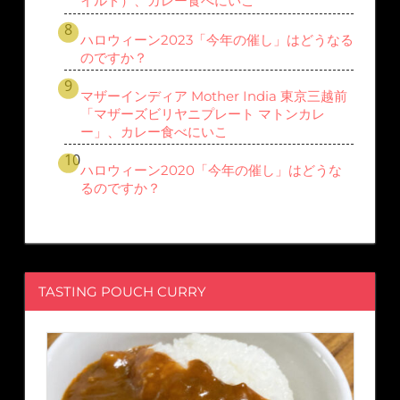
イルド）、カレー食べにいこ
ハロウィーン2023「今年の催し」はどうなる
のですか？
マザーインディア Mother India 東京三越前
「マザーズビリヤニプレート マトンカレ
ー」、カレー食べにいこ
ハロウィーン2020「今年の催し」はどうな
るのですか？
TASTING POUCH CURRY