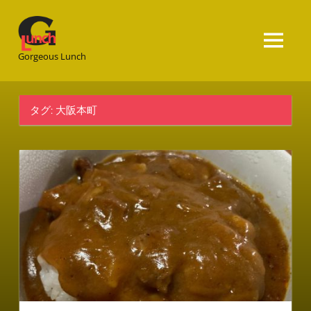
Gorgeous
Lunch
Gorgeous Lunch
タグ:
大阪本町