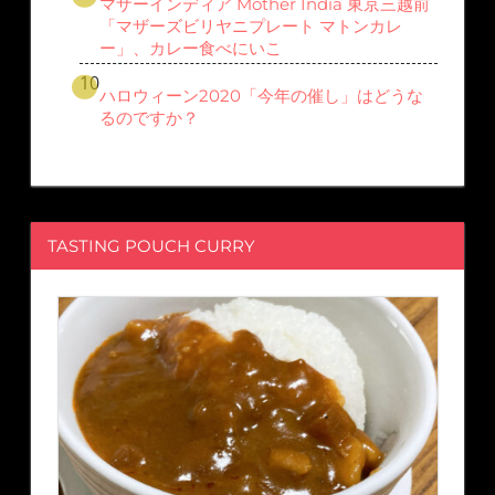
マザーインディア Mother India 東京三越前
「マザーズビリヤニプレート マトンカレ
ー」、カレー食べにいこ
ハロウィーン2020「今年の催し」はどうな
るのですか？
TASTING POUCH CURRY