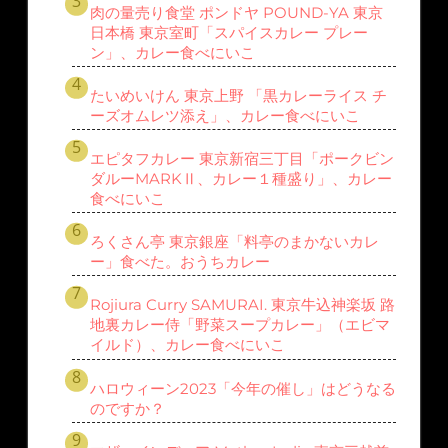
肉の量売り食堂 ポンドヤ POUND-YA 東京
日本橋 東京室町「スパイスカレー プレー
ン」、カレー食べにいこ
たいめいけん 東京上野 「黒カレーライス チ
ーズオムレツ添え」、カレー食べにいこ
エピタフカレー 東京新宿三丁目「ポークビン
ダルーMARKⅡ、カレー１種盛り」、カレー
食べにいこ
ろくさん亭 東京銀座「料亭のまかないカレ
ー」食べた。おうちカレー
Rojiura Curry SAMURAI. 東京牛込神楽坂 路
地裏カレー侍「野菜スープカレー」（エビマ
イルド）、カレー食べにいこ
ハロウィーン2023「今年の催し」はどうなる
のですか？