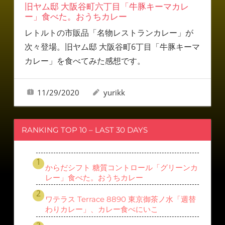
旧ヤム邸 大阪谷町六丁目「牛豚キーマカレ
ー」食べた。おうちカレー
レトルトの市販品「名物レストランカレー」が
次々登場。旧ヤム邸 大阪谷町6丁目「牛豚キーマ
カレー」を食べてみた感想です。
11/29/2020
yurikk
RANKING TOP 10 – LAST 30 DAYS
からだシフト 糖質コントロール「グリーンカ
レー」食べた。おうちカレー
ワテラス Terrace 8890 東京御茶ノ水「週替
わりカレー」、カレー食べにいこ