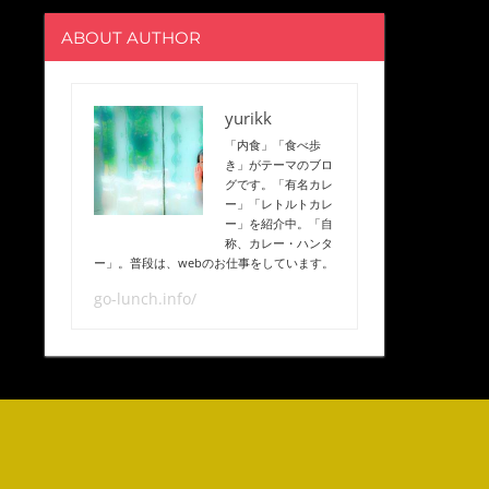
ABOUT AUTHOR
yurikk
「内食」「食べ歩
き」がテーマのブロ
グです。「有名カレ
ー」「レトルトカレ
ー」を紹介中。「自
称、カレー・ハンタ
ー」。普段は、webのお仕事をしています。
go-lunch.info/