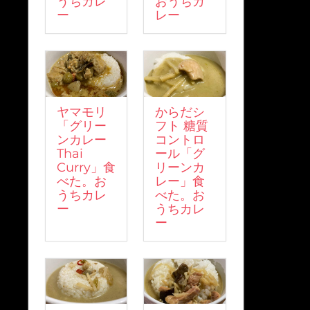
うちカレ
おうちカ
ー
レー
ヤマモリ
からだシ
「グリー
フト 糖質
ンカレー
コントロ
Thai
ール「グ
Curry」食
リーンカ
べた。お
レー」食
うちカレ
べた。お
ー
うちカレ
ー