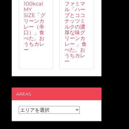
100kcal
ファミマ
MY
ル「ハー
SiZE「グ
ブとココ
リーンカ
ナッツミ
レー（辛
ルクの濃
口）」食
厚な味グ
べた。お
リーンカ
うちカレ
レー 」食
ー
べた。お
うちカレ
ー
AREAS