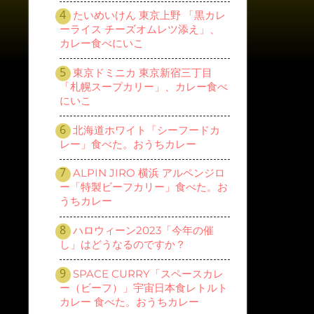
たいめいけん 東京上野 「黒カレ
ーライス チーズオムレツ添え」、
カレー食べにいこ
東京ドミニカ 東京新宿三丁目
「札幌スープカリー」、カレー食べ
にいこ
北海道ホワイト「シーフードカ
レー」食べた。おうちカレー
ALPIN JIRO 横浜 アルペンジロ
ー「特製ビーフカリー」食べた。お
うちカレー
ハロウィーン2023「今年の催
し」はどうなるのですか？
SPACE CURRY「スペースカレ
ー（ビーフ）」宇宙日本食レトルト
カレー 食べた。おうちカレー