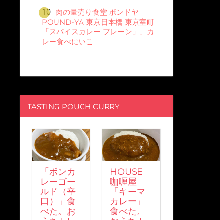
肉の量売り食堂 ポンドヤ
POUND-YA 東京日本橋 東京室町
「スパイスカレー プレーン」、カ
レー食べにいこ
TASTING POUCH CURRY
「ボンカ
HOUSE
レーゴー
咖喱屋
ルド（辛
「キーマ
口）」食
カレー」
べた。お
食べた。