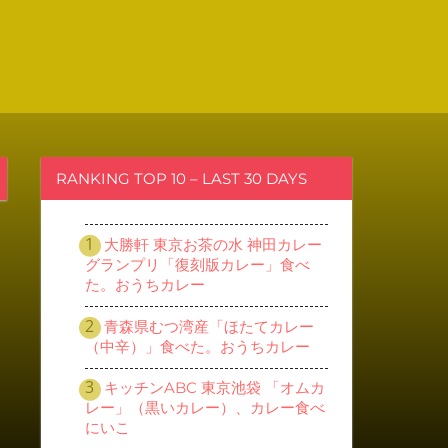
RANKING TOP 10 – LAST 30 DAYS
大勝軒 東京お茶の水 神田カレー
グランプリ「復刻版カレー」食べ
た。おうちカレー
青森県むつ湾産「ほたてカレー
（中辛）」食べた。おうちカレー
キッチンABC 東京池袋 「オムカ
レー」（黒いカレー）、カレー食べ
にいこ