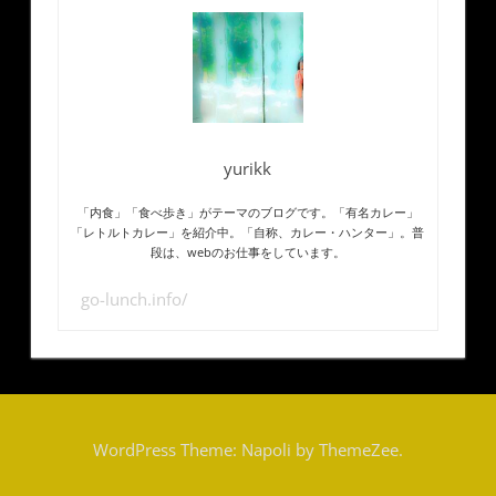
yurikk
「内食」「食べ歩き」がテーマのブログです。「有名カレー」
「レトルトカレー」を紹介中。「自称、カレー・ハンター」。普
段は、webのお仕事をしています。
go-lunch.info/
WordPress Theme: Napoli by ThemeZee.