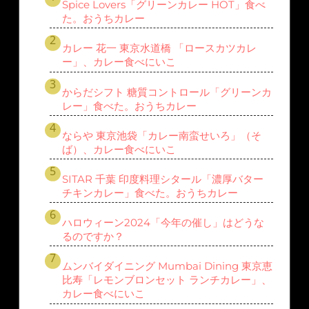
Spice Lovers「グリーンカレー HOT」食べ
た。おうちカレー
カレー 花一 東京水道橋 「ロースカツカレ
ー」、カレー食べにいこ
からだシフト 糖質コントロール「グリーンカ
レー」食べた。おうちカレー
ならや 東京池袋「カレー南蛮せいろ」（そ
ば）、カレー食べにいこ
SITAR 千葉 印度料理シタール「濃厚バター
チキンカレー」食べた。おうちカレー
ハロウィーン2024「今年の催し」はどうな
るのですか？
ムンバイダイニング Mumbai Dining 東京恵
比寿「レモンブロンセット ランチカレー」、
カレー食べにいこ