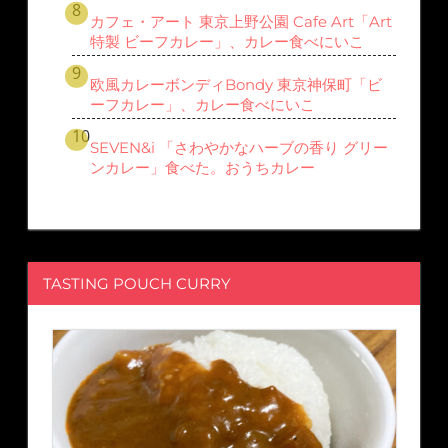
カフェ・アート 東京上野公園 Cafe Art「Art
特製 ビーフカレー」、カレー食べにいこ
欧風カレーボンディBondy 東京神保町「ビ
ーフカレー」、カレー食べにいこ
SEVEN&i 「さわやかなハーブの香り グリー
ンカレー」食べた。おうちカレー
TASTING POUCH CURRY