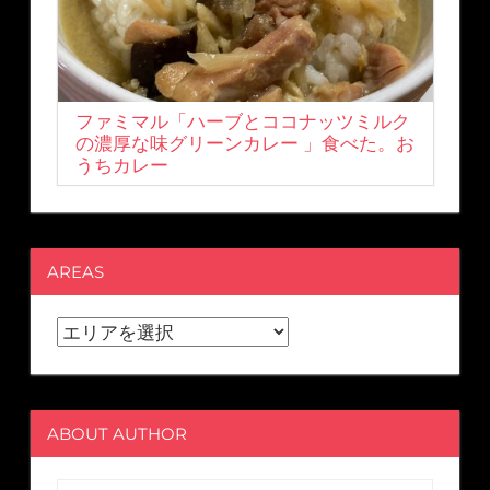
ファミマル「ハーブとココナッツミルク
の濃厚な味グリーンカレー 」食べた。お
うちカレー
AREAS
ABOUT AUTHOR