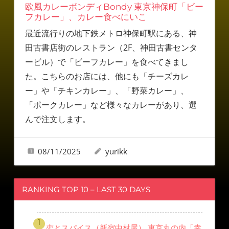
欧風カレーボンディBondy 東京神保町「ビー
フカレー」、カレー食べにいこ
最近流行りの地下鉄メトロ神保町駅にある、神
田古書店街のレストラン（2F、神田古書センタ
ービル）で「ビーフカレー」を食べてきまし
た。こちらのお店には、他にも「チーズカレ
ー」や「チキンカレー」、「野菜カレー」、
「ポークカレー」など様々なカレーがあり、選
んで注文します。
08/11/2025
yurikk
RANKING TOP 10 – LAST 30 DAYS
恋とスパイス（新宿中村屋） 東京丸の内「幸