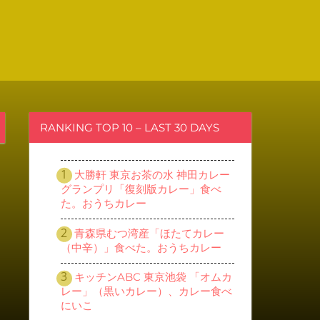
RANKING TOP 10 – LAST 30 DAYS
大勝軒 東京お茶の水 神田カレー
グランプリ「復刻版カレー」食べ
た。おうちカレー
青森県むつ湾産「ほたてカレー
（中辛）」食べた。おうちカレー
キッチンABC 東京池袋 「オムカ
レー」（黒いカレー）、カレー食べ
にいこ