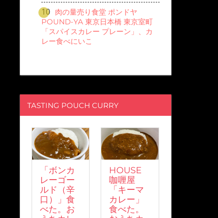
肉の量売り食堂 ポンドヤ
POUND-YA 東京日本橋 東京室町
「スパイスカレー プレーン」、カ
レー食べにいこ
TASTING POUCH CURRY
「ボンカ
HOUSE
レーゴー
咖喱屋
ルド（辛
「キーマ
口）」食
カレー」
べた。お
食べた。