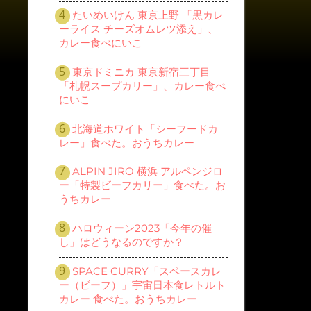
たいめいけん 東京上野 「黒カレ
ーライス チーズオムレツ添え」、
カレー食べにいこ
東京ドミニカ 東京新宿三丁目
「札幌スープカリー」、カレー食べ
にいこ
北海道ホワイト「シーフードカ
レー」食べた。おうちカレー
ALPIN JIRO 横浜 アルペンジロ
ー「特製ビーフカリー」食べた。お
うちカレー
ハロウィーン2023「今年の催
し」はどうなるのですか？
SPACE CURRY「スペースカレ
ー（ビーフ）」宇宙日本食レトルト
カレー 食べた。おうちカレー