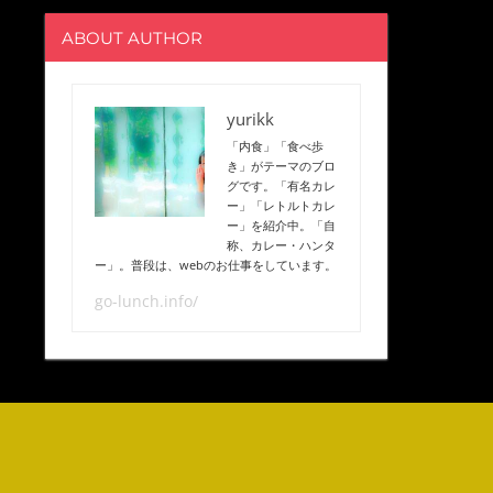
ABOUT AUTHOR
yurikk
「内食」「食べ歩
き」がテーマのブロ
グです。「有名カレ
ー」「レトルトカレ
ー」を紹介中。「自
称、カレー・ハンタ
ー」。普段は、webのお仕事をしています。
go-lunch.info/