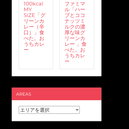
100kcal
ファミマ
MY
ル「ハー
SiZE「グ
ブとココ
リーンカ
ナッツミ
レー（辛
ルクの濃
口）」食
厚な味グ
べた。お
リーンカ
うちカレ
レー 」食
ー
べた。お
うちカレ
ー
AREAS