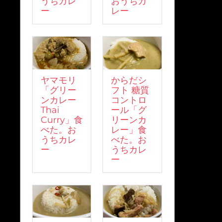
うちカレ
おうちカ
ー
レー
ヤマモリ
からだシ
「グリー
フト 糖質
ンカレー
コントロ
Thai
ール「グ
Curry」食
リーンカ
べた。お
レー」食
うちカレ
べた。お
ー
うちカレ
ー