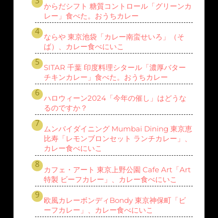
からだシフト 糖質コントロール「グリーンカ
レー」食べた。おうちカレー
ならや 東京池袋「カレー南蛮せいろ」（そ
ば）、カレー食べにいこ
SITAR 千葉 印度料理シタール「濃厚バター
チキンカレー」食べた。おうちカレー
ハロウィーン2024「今年の催し」はどうな
るのですか？
ムンバイダイニング Mumbai Dining 東京恵
比寿「レモンブロンセット ランチカレー」、
カレー食べにいこ
カフェ・アート 東京上野公園 Cafe Art「Art
特製 ビーフカレー」、カレー食べにいこ
欧風カレーボンディBondy 東京神保町「ビ
ーフカレー」、カレー食べにいこ