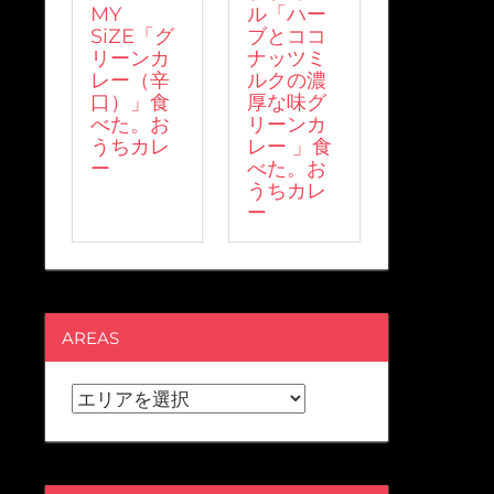
MY
ル「ハー
SiZE「グ
ブとココ
リーンカ
ナッツミ
レー（辛
ルクの濃
口）」食
厚な味グ
べた。お
リーンカ
うちカレ
レー 」食
ー
べた。お
うちカレ
ー
AREAS