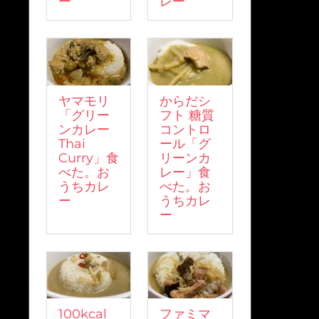
ー
レー
ヤマモリ
からだシ
「グリー
フト 糖質
ンカレー
コントロ
Thai
ール「グ
Curry」食
リーンカ
べた。お
レー」食
うちカレ
べた。お
ー
うちカレ
ー
100kcal
ファミマ