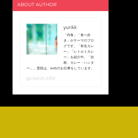
ABOUT AUTHOR
yurikk
「内食」「食べ歩
き」がテーマのブロ
グです。「有名カレ
ー」「レトルトカレ
ー」を紹介中。「自
称、カレー・ハンタ
ー」。普段は、webのお仕事をしています。
go-lunch.info/