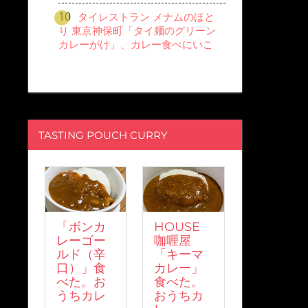
タイレストラン メナムのほと
り 東京神保町「タイ麺のグリーン
カレーがけ」、カレー食べにいこ
TASTING POUCH CURRY
「ボンカ
HOUSE
レーゴー
咖喱屋
ルド（辛
「キーマ
口）」食
カレー」
べた。お
食べた。
うちカレ
おうちカ