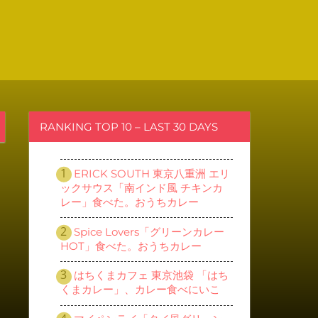
RANKING TOP 10 – LAST 30 DAYS
ERICK SOUTH 東京八重洲 エリ
ックサウス「南インド風 チキンカ
レー」食べた。おうちカレー
Spice Lovers「グリーンカレー
HOT」食べた。おうちカレー
はちくまカフェ 東京池袋 「はち
くまカレー」、カレー食べにいこ