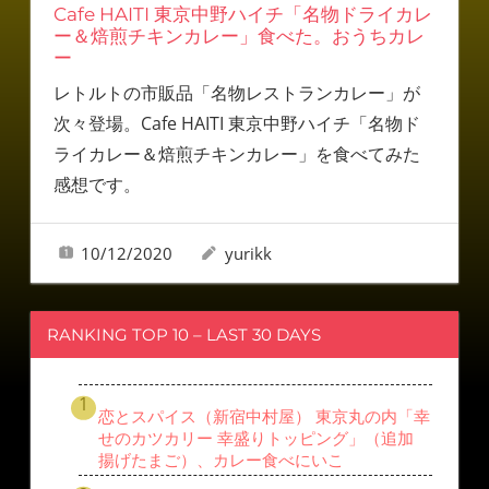
Cafe HAITI 東京中野ハイチ「名物ドライカレ
ー＆焙煎チキンカレー」食べた。おうちカレ
ー
レトルトの市販品「名物レストランカレー」が
次々登場。Cafe HAITI 東京中野ハイチ「名物ド
ライカレー＆焙煎チキンカレー」を食べてみた
感想です。
10/12/2020
yurikk
RANKING TOP 10 – LAST 30 DAYS
恋とスパイス（新宿中村屋） 東京丸の内「幸
せのカツカリー 幸盛りトッピング」（追加
揚げたまご）、カレー食べにいこ