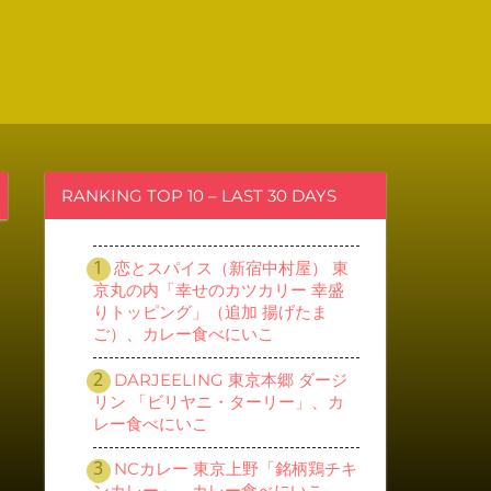
RANKING TOP 10 – LAST 30 DAYS
恋とスパイス（新宿中村屋） 東
京丸の内「幸せのカツカリー 幸盛
りトッピング」（追加 揚げたま
ご）、カレー食べにいこ
DARJEELING 東京本郷 ダージ
リン 「ビリヤニ・ターリー」、カ
レー食べにいこ
NCカレー 東京上野「銘柄鶏チキ
ンカレー」、カレー食べにいこ