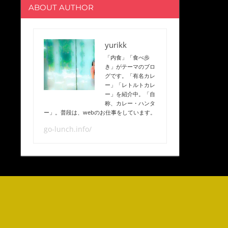
ABOUT AUTHOR
yurikk
「内食」「食べ歩
き」がテーマのブロ
グです。「有名カレ
ー」「レトルトカレ
ー」を紹介中。「自
称、カレー・ハンタ
ー」。普段は、webのお仕事をしています。
go-lunch.info/