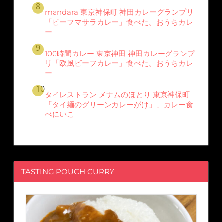
mandara 東京神保町 神田カレーグランプリ
「ビーフマサラカレー」食べた。おうちカレ
ー
100時間カレー 東京神田 神田カレーグランプ
リ「欧風ビーフカレー」食べた。おうちカレ
ー
タイレストラン メナムのほとり 東京神保町
「タイ麺のグリーンカレーがけ」、カレー食
べにいこ
TASTING POUCH CURRY