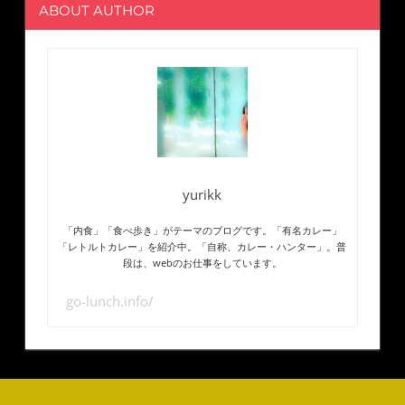
ABOUT AUTHOR
yurikk
「内食」「食べ歩き」がテーマのブログです。「有名カレー」
「レトルトカレー」を紹介中。「自称、カレー・ハンター」。普
段は、webのお仕事をしています。
go-lunch.info/