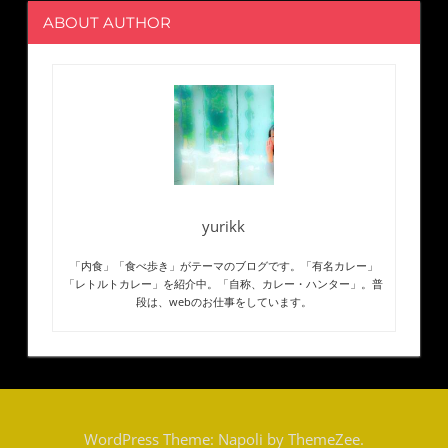
ABOUT AUTHOR
yurikk
「内食」「食べ歩き」がテーマのブログです。「有名カレー」
「レトルトカレー」を紹介中。「自称、カレー・ハンター」。普
段は、webのお仕事をしています。
WordPress Theme: Napoli by ThemeZee.