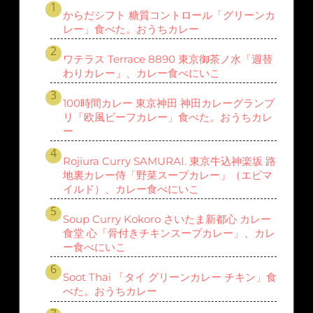
からだシフト 糖質コントロール「グリーンカ
レー」食べた。おうちカレー
ワテラス Terrace 8890 東京御茶ノ水「週替
わりカレー」、カレー食べにいこ
100時間カレー 東京神田 神田カレーグランプ
リ「欧風ビーフカレー」食べた。おうちカレ
ー
Rojiura Curry SAMURAI. 東京牛込神楽坂 路
地裏カレー侍「野菜スープカレー」（エビマ
イルド）、カレー食べにいこ
Soup Curry Kokoro さいたま新都心 カレー
食堂 心「骨付きチキンスープカレー」、カレ
ー食べにいこ
Soot Thai 「タイ グリーンカレー チキン」食
べた。おうちカレー