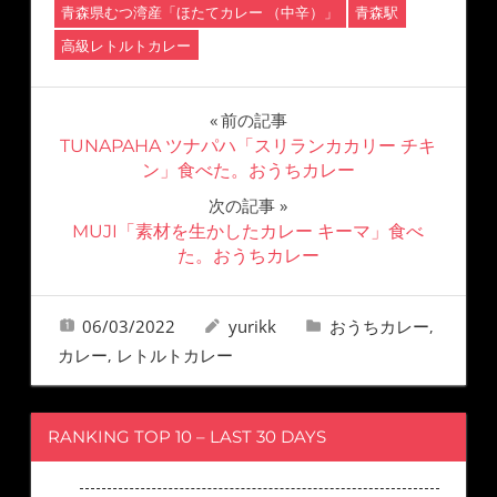
青森県むつ湾産「ほたてカレー （中辛）」
青森駅
高級レトルトカレー
前の記事
TUNAPAHA ツナパハ「スリランカカリー チキ
ン」食べた。おうちカレー
次の記事
MUJI「素材を生かしたカレー キーマ」食べ
た。おうちカレー
06/03/2022
yurikk
おうちカレー
,
カレー
レトルトカレー
,
RANKING TOP 10 – LAST 30 DAYS