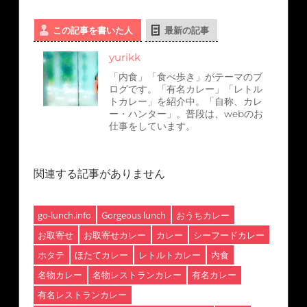
この記事を書いた人
最新の記事
yurikk
「内食」「食べ歩き」がテーマのブ
ログです。「有名カレー」「レトル
トカレー」を紹介中。「自称、カレ
ー・ハンター」。普段は、webのお
仕事をしています。
関連する記事がありません
go-lunch.info
Gorgeous lunch
おうちカレー
お取寄せ
お取寄せカレー
カレー
シーフードカレー
ホタテ
ほたてカレー
レトルトカレー
内食
名物カレー
名物レストランカレー
有名カレー
有名レストランカレー