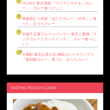
HUB82 東京池袋 「スリランカチキンカレ
ー」、カレー食べにいこ
青森県むつ湾産「ほたてカレー （中辛）」食
べた。おうちカレー
京橋千疋屋フルーツパーラー 東京八重洲「ラ
ンチカレーとサンドイッチ」、カレー食べに
いこ
大勝軒 東京お茶の水 神田カレーグランプリ
「復刻版カレー」食べた。おうちカレー
TASTING POUCH CURRY