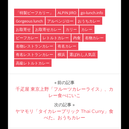
「特製ビーフカリー」
ALPIN JIRO
go-lunch.info
Gorgeous lunch
アルペンジロー
おうちカレー
お取寄せ
お取寄せカレー
カリー
カレー
ビーフカレー
レトルトカレー
内食
名物カレー
名物レストランカレー
有名カレー
有名レストランカレー
横浜
選ばれし人気店
高級レトルトカレー
前の記事
千疋屋 東京上野「フルーツカレーライス」、カ
レー食べにいこ
次の記事
ヤマモリ「タイカレープリック Thai Curry」食
べた。おうちカレー