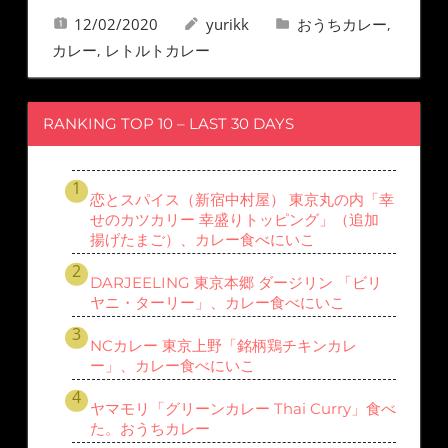
12/02/2020
yurikk
おうちカレー
,
カレー
レトルトカレー
,
RANKING TOP 10 – LAST 30 DAYS
恋とスパイス（新宿中村屋） 東京丸の内「幸
せのカツカリー 幸盛りトッピング」（追加
揚げたまご）、カレー食べにいこ
DARJEELING 東京本郷 ダージリン 「ビリ
ヤニ・ターリー」、カレー食べにいこ
NCカレー 東京上野「銘柄鶏チキンカレ
ー」、カレー食べにいこ
ヤマモリ「グリーンカレー Thai Curry」食べ
た。おうちカレー