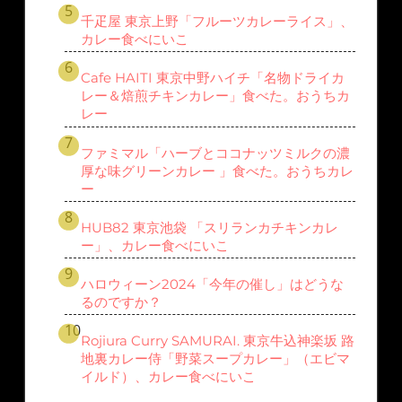
千疋屋 東京上野「フルーツカレーライス」、
カレー食べにいこ
Cafe HAITI 東京中野ハイチ「名物ドライカ
レー＆焙煎チキンカレー」食べた。おうちカ
レー
ファミマル「ハーブとココナッツミルクの濃
厚な味グリーンカレー 」食べた。おうちカレ
ー
HUB82 東京池袋 「スリランカチキンカレ
ー」、カレー食べにいこ
ハロウィーン2024「今年の催し」はどうな
るのですか？
Rojiura Curry SAMURAI. 東京牛込神楽坂 路
地裏カレー侍「野菜スープカレー」（エビマ
イルド）、カレー食べにいこ