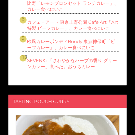
比寿「レモンブロンセット ランチカレー」、
カレー食べにいこ
カフェ・アート 東京上野公園 Cafe Art「Art
特製 ビーフカレー」、カレー食べにいこ
欧風カレーボンディBondy 東京神保町「ビ
ーフカレー」、カレー食べにいこ
SEVEN&i 「さわやかなハーブの香り グリー
ンカレー」食べた。おうちカレー
TASTING POUCH CURRY