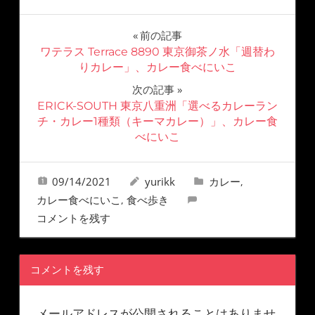
前の記事
ワテラス Terrace 8890 東京御茶ノ水「週替わ
りカレー」、カレー食べにいこ
次の記事
ERICK-SOUTH 東京八重洲「選べるカレーラン
チ・カレー1種類（キーマカレー）」、カレー食
べにいこ
09/14/2021
yurikk
カレー
,
カレー食べにいこ
食べ歩き
,
コメントを残す
コメントを残す
メールアドレスが公開されることはありませ