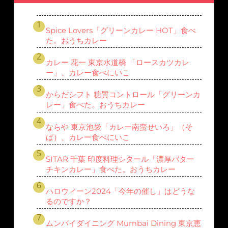
Spice Lovers「グリーンカレー HOT」食べ
た。おうちカレー
カレー 花一 東京水道橋 「ロースカツカレ
ー」、カレー食べにいこ
からだシフト 糖質コントロール「グリーンカ
レー」食べた。おうちカレー
ならや 東京池袋「カレー南蛮せいろ」（そ
ば）、カレー食べにいこ
SITAR 千葉 印度料理シタール「濃厚バター
チキンカレー」食べた。おうちカレー
ハロウィーン2024「今年の催し」はどうな
るのですか？
ムンバイダイニング Mumbai Dining 東京恵