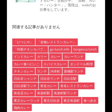
トカレー」を紹介中。「自称、カレ
ー・ハンター」。普段は、webのお
仕事をしています。
関連する記事がありません
「ひつじや」
「名物レストランカレー」
「特製チキンカバブ」
go-lunch.info
Gorgeous lunch
インドカレー
カリー
カレー
カレーランチ
カレー食べにいこ
スパイスカレー
タンドール料理
チキンカレー
ランチ
内幸町
新橋駅ランチ
日比谷シャンテ
日比谷ランチ
日比谷駅
日比谷駅ランチ
有名カレー
有名レストランカレー
有名店カレー
有楽町駅
有楽町駅ランチ
東京カレーランチ
東京日比谷
東京有楽町
食べ歩き
鶏肉カレー