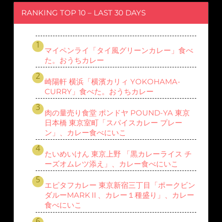
RANKING TOP 10 – LAST 30 DAYS
マイペンライ「タイ風グリーンカレー」食べ
た。おうちカレー
崎陽軒 横浜「横濱カリィ YOKOHAMA-
CURRY」食べた。おうちカレー
肉の量売り食堂 ポンドヤ POUND-YA 東京
日本橋 東京室町「スパイスカレー プレー
ン」、カレー食べにいこ
たいめいけん 東京上野 「黒カレーライス チ
ーズオムレツ添え」、カレー食べにいこ
エピタフカレー 東京新宿三丁目「ポークビン
ダルーMARKⅡ、カレー１種盛り」、カレー
食べにいこ