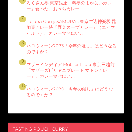
ろくさん亭 東京銀座「料亭のまかないカレ
ー」食べた。おうちカレー
Rojiura Curry SAMURAI. 東京牛込神楽坂 路
地裏カレー侍「野菜スープカレー」（エビマ
イルド）、カレー食べにいこ
ハロウィーン2023「今年の催し」はどうなる
のですか？
マザーインディア Mother India 東京三越前
「マザーズビリヤニプレート マトンカレ
ー」、カレー食べにいこ
ハロウィーン2020「今年の催し」はどうな
るのですか？
TASTING POUCH CURRY