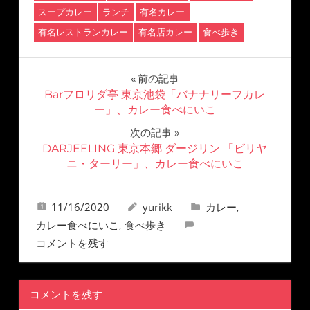
スープカレー
ランチ
有名カレー
有名レストランカレー
有名店カレー
食べ歩き
前の記事
Barフロリダ亭 東京池袋「バナナリーフカレ
ー」、カレー食べにいこ
次の記事
DARJEELING 東京本郷 ダージリン 「ビリヤ
ニ・ターリー」、カレー食べにいこ
11/16/2020
yurikk
カレー
,
カレー食べにいこ
食べ歩き
,
コメントを残す
コメントを残す