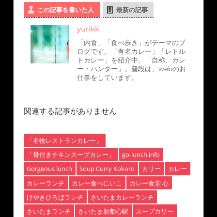
この記事を書いた人
最新の記事
yurikk
「内食」「食べ歩き」がテーマのブ
ログです。「有名カレー」「レトル
トカレー」を紹介中。「自称、カレ
ー・ハンター」。普段は、webのお
仕事をしています。
関連する記事がありません
「名物レストランカレー」
「骨付きチキンスープカレー」
go-lunch.info
Gorgeous lunch
Soup Curry Kokoro
カリー
カレー
カレーランチ
カレー食べにいこ
カレー食堂 心
けやきひろばランチ
さいたまカレーランチ
さいたまランチ
さいたま新都心駅
スープカリー